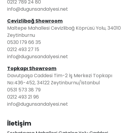
0212 789 24 80
info@dugunsandalyesi.net
Cevizlibağ Showroom
Maltepe Mahallesi Cevizlibağ Köprüsü Yolu, 34010
Zeytinburnu
0530 179 66 35
0212 493 27 15
info@dugunsandalyesi.net
Topkapı Showroom
Davutpaşa Caddesi Tim-2 İş Merkezi Topkapı
No:436-452, 34122 Zeytinburnu/İstanbul
0531 573 38 79
0212 493 21 96
info@dugunsandalyesi.net
İletişim