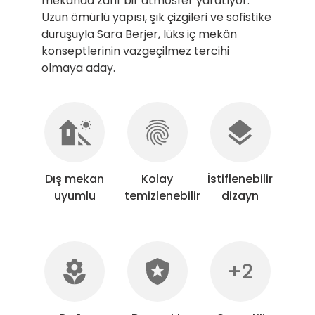
mekânda zarif bir atmosfer yaratıyor.
Uzun ömürlü yapısı, şık çizgileri ve sofistike
duruşuyla Sara Berjer, lüks iç mekân
konseptlerinin vazgeçilmez tercihi
olmaya aday.
Dış mekan
Kolay
İstiflenebilir
uyumlu
temizlenebilir
dizayn
+2