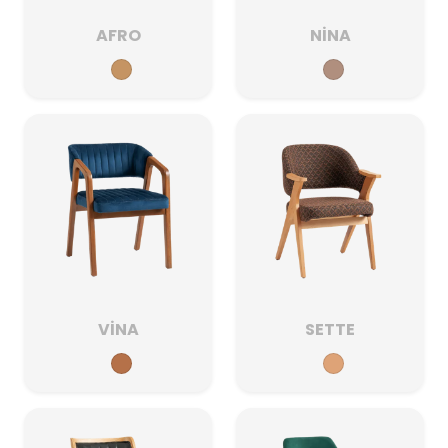
AFRO
NİNA
VİNA
SETTE