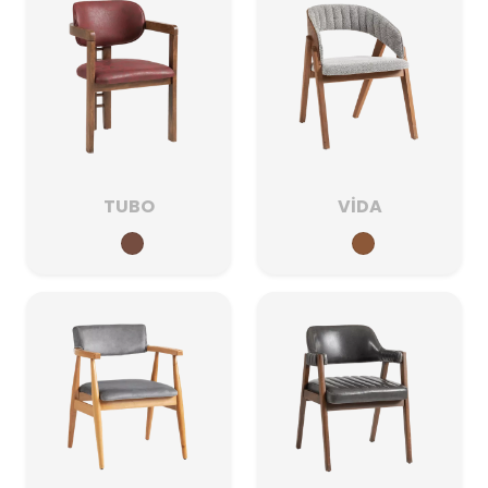
TUBO
VİDA