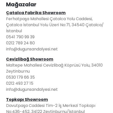
Mağazalar
Çatalca Fabrika Showroom
Ferhatpaşa Mahallesi Çatalca Yolu Caddesi,
Çatalca İstanbul Yolu Üzeri No:71, 34540 Çatalca/
İstanbul
0541 790 99 39
0212 789 24 80
info@dugunsandalyesi.net
Cevizlibağ Showroom
Maltepe Mahallesi Cevizlibağ Köprüsü Yolu, 34010
Zeytinburnu
0530 179 66 35
0212 493 27 15
info@dugunsandalyesi.net
Topkapı Showroom
Davutpaşa Caddesi Tim-2 İş Merkezi Topkapı
No:436-452, 34122 Zeytinburnu/İstanbul