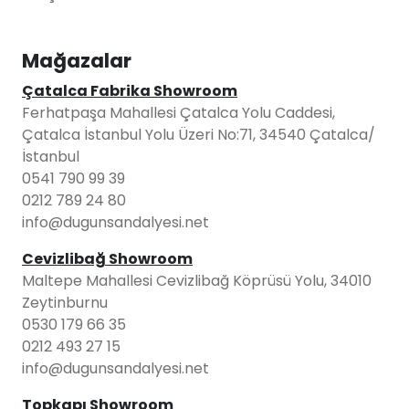
Mağazalar
Çatalca Fabrika Showroom
Ferhatpaşa Mahallesi Çatalca Yolu Caddesi,
Çatalca İstanbul Yolu Üzeri No:71, 34540 Çatalca/
İstanbul
0541 790 99 39
0212 789 24 80
info@dugunsandalyesi.net
Cevizlibağ Showroom
Maltepe Mahallesi Cevizlibağ Köprüsü Yolu, 34010
Zeytinburnu
0530 179 66 35
0212 493 27 15
info@dugunsandalyesi.net
Topkapı Showroom