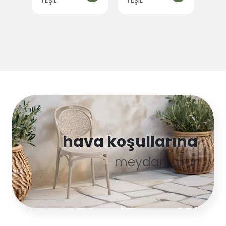
YEŞİL
YEŞİL
hava koşullarına
meydan okur