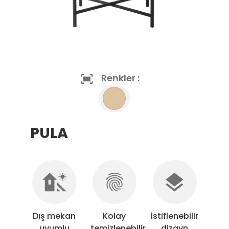
Renkler :
PULA
Dış mekan
Kolay
İstiflenebilir
uyumlu
temizlenebilir
dizayn