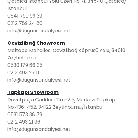
Çatalca İstanbul Yolu Üzeri No:71, 34540 Çatalca/
İstanbul
0541 790 99 39
0212 789 24 80
info@dugunsandalyesi.net
Cevizlibağ Showroom
Maltepe Mahallesi Cevizlibağ Köprüsü Yolu, 34010
Zeytinburnu
0530 179 66 35
0212 493 27 15
info@dugunsandalyesi.net
Topkapı Showroom
Davutpaşa Caddesi Tim-2 İş Merkezi Topkapı
No:436-452, 34122 Zeytinburnu/İstanbul
0531 573 38 79
0212 493 21 96
info@dugunsandalyesi.net