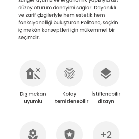
sünger uyumu ve ergonomik yapısıyla üst
düzey oturum deneyimi sağlar. Dayanıklı
ve zarif çizgileriyle hem estetik hem
fonksiyonelliği buluşturan Politano, seçkin
iç mekân konseptleri için mükemmel bir
seçimdir.
Dış mekan
Kolay
İstiflenebilir
uyumlu
temizlenebilir
dizayn
+2