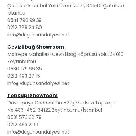
Çatalca İstanbul Yolu Üzeri No:71, 34540 Çatalca/
İstanbul
0541 790 99 39
0212 789 24 80
info@dugunsandalyesi.net
Cevizlibağ Showroom
Maltepe Mahallesi Cevizlibağ Köprüsü Yolu, 34010
Zeytinburnu
0530 179 66 35
0212 493 27 15
info@dugunsandalyesi.net
Topkapı Showroom
Davutpaşa Caddesi Tim-2 İş Merkezi Topkapı
No:436-452, 34122 Zeytinburnu/İstanbul
0531 573 38 79
0212 493 21 96
info@dugunsandalyesi.net