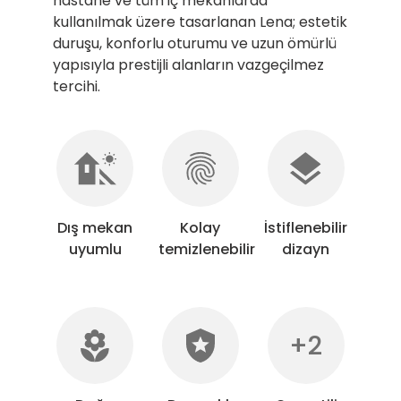
hastane ve tüm iç mekânlarda
kullanılmak üzere tasarlanan Lena; estetik
duruşu, konforlu oturumu ve uzun ömürlü
yapısıyla prestijli alanların vazgeçilmez
tercihi.
Dış mekan
Kolay
İstiflenebilir
uyumlu
temizlenebilir
dizayn
+2