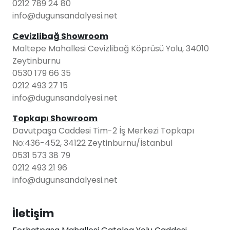
0212 789 24 80
info@dugunsandalyesi.net
Cevizlibağ Showroom
Maltepe Mahallesi Cevizlibağ Köprüsü Yolu, 34010
Zeytinburnu
0530 179 66 35
0212 493 27 15
info@dugunsandalyesi.net
Topkapı Showroom
Davutpaşa Caddesi Tim-2 İş Merkezi Topkapı
No:436-452, 34122 Zeytinburnu/İstanbul
0531 573 38 79
0212 493 21 96
info@dugunsandalyesi.net
İletişim