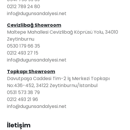
0212 789 24 80
info@dugunsandalyesi.net
Cevizlibağ Showroom
Maltepe Mahallesi Cevizlibağ Köprüsü Yolu, 34010
Zeytinburnu
0530 179 66 35
0212 493 27 15
info@dugunsandalyesi.net
Topkapı Showroom
Davutpaşa Caddesi Tim-2 İş Merkezi Topkapı
No:436-452, 34122 Zeytinburnu/İstanbul
0531 573 38 79
0212 493 21 96
info@dugunsandalyesi.net
İletişim